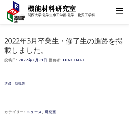
コ
機能材料研究室
ン
メニュー
テ
関西大学 化学生命工学部 化学・物質工学科
ン
ツ
へ
メンバー
研究内容
研究成果
進路・就職先
ス
2022年3月卒業生・修了生の進路を掲
キ
載しました。
ッ
プ
ギャラリー
行事予定
アクセス
ニュース
投稿日:
2022年3月31日
投稿者:
FUNCTMAT
進路・就職先
カテゴリー:
ニュース
,
研究室