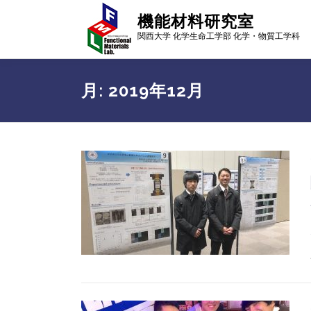
コ
機能材料研究室
ン
関西大学 化学生命工学部 化学・物質工学科
テ
ン
ツ
へ
月:
2019年12月
ス
キ
ッ
プ