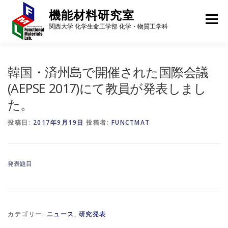
コ
機能材料研究室
ン
メニュー
テ
関西大学 化学生命工学部 化学・物質工学科
ン
ツ
へ
メンバー
研究内容
研究成果
進路・就職先
ス
韓国・済州島で開催された国際会議
キ
(AEPSE 2017)にて教員が発表しまし
ッ
プ
た。
ギャラリー
行事予定
アクセス
ニュース
投稿日:
2017年9月19日
投稿者:
FUNCTMAT
発表題目
カテゴリー:
ニュース
,
研究発表