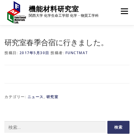
コ
機能材料研究室
ン
メニュー
テ
関西大学 化学生命工学部 化学・物質工学科
ン
ツ
へ
メンバー
研究内容
研究成果
進路・就職先
ス
研究室春季合宿に行きました。
キ
ッ
投稿日:
2017年5月30日
投稿者:
FUNCTMAT
プ
ギャラリー
行事予定
アクセス
ニュース
カテゴリー:
ニュース
,
研究室
検
索: