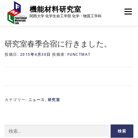
コ
機能材料研究室
ン
メニュー
テ
関西大学 化学生命工学部 化学・物質工学科
ン
ツ
へ
メンバー
研究内容
研究成果
進路・就職先
ス
研究室春季合宿に行きました。
キ
ッ
投稿日:
2015年4月30日
投稿者:
FUNCTMAT
プ
ギャラリー
行事予定
アクセス
ニュース
カテゴリー:
ニュース
,
研究室
検
索: