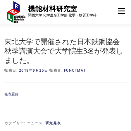
コ
機能材料研究室
ン
メニュー
テ
関西大学 化学生命工学部 化学・物質工学科
ン
ツ
へ
メンバー
研究内容
研究成果
進路・就職先
ス
東北大学で開催された日本鉄鋼協会
キ
秋季講演大会で大学院生3名が発表し
ッ
プ
ました。
ギャラリー
行事予定
アクセス
ニュース
投稿日:
2018年9月25日
投稿者:
FUNCTMAT
発表題目
カテゴリー:
ニュース
,
研究発表