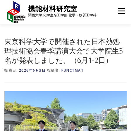
コ
機能材料研究室
ン
メニュー
テ
関西大学 化学生命工学部 化学・物質工学科
ン
ツ
へ
メンバー
研究内容
研究成果
進路・就職先
ス
東京科学大学で開催された日本熱処
キ
理技術協会春季講演大会で大学院生3
ッ
プ
名が発表しました。（6月1-2日）
ギャラリー
行事予定
アクセス
ニュース
投稿日:
2026年6月3日
投稿者:
FUNCTMAT