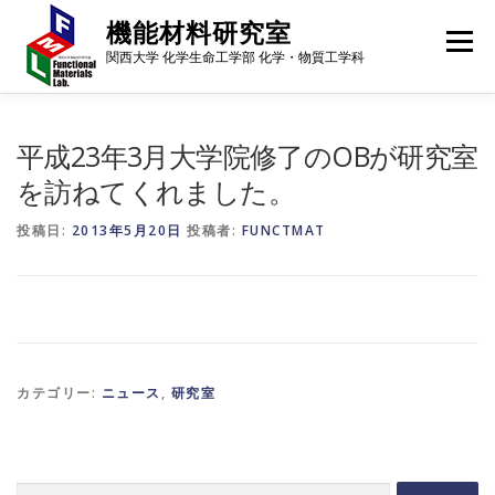
コ
機能材料研究室
ン
メニュー
テ
関西大学 化学生命工学部 化学・物質工学科
ン
ツ
へ
メンバー
研究内容
研究成果
進路・就職先
ス
平成23年3月大学院修了のOBが研究室
キ
を訪ねてくれました。
ッ
プ
ギャラリー
行事予定
アクセス
ニュース
投稿日:
2013年5月20日
投稿者:
FUNCTMAT
カテゴリー:
ニュース
,
研究室
検