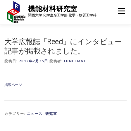
コ
機能材料研究室
ン
メニュー
テ
関西大学 化学生命工学部 化学・物質工学科
ン
ツ
へ
メンバー
研究内容
研究成果
進路・就職先
ス
大学広報誌「Reed」にインタビュー
キ
記事が掲載されました。
ッ
プ
ギャラリー
行事予定
アクセス
ニュース
投稿日:
2012年2月25日
投稿者:
FUNCTMAT
掲載ページ
カテゴリー:
ニュース
,
研究室