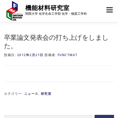
コ
機能材料研究室
ン
メニュー
テ
関西大学 化学生命工学部 化学・物質工学科
ン
ツ
へ
メンバー
研究内容
研究成果
進路・就職先
ス
卒業論文発表会の打ち上げをしまし
キ
た。
ッ
プ
ギャラリー
行事予定
アクセス
ニュース
投稿日:
2012年2月21日
投稿者:
FUNCTMAT
カテゴリー:
ニュース
,
研究室
検