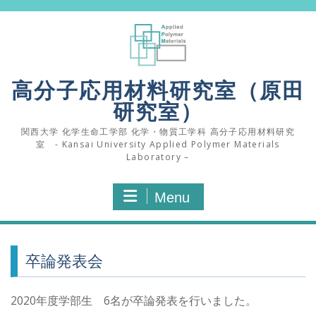
Skip
to
content
高分子応用材料研究室（原田
研究室）
関西大学 化学生命工学部 化学・物質工学科 高分子応用材料研究
室 - Kansai University Applied Polymer Materials
Laboratory –
Menu
卒論発表会
2020年度学部生 6名が卒論発表を行いました。