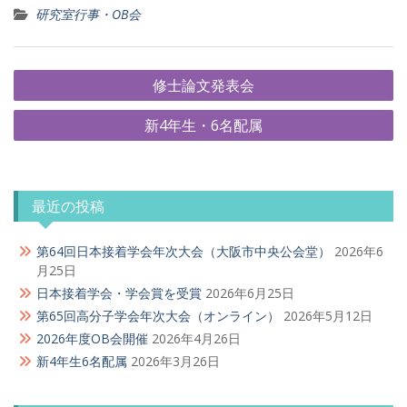
研究室行事・OB会
投
修士論文発表会
稿
新4年生・6名配属
ナ
ビ
ゲ
最近の投稿
ー
シ
第64回日本接着学会年次大会（大阪市中央公会堂）
2026年6
ョ
月25日
ン
日本接着学会・学会賞を受賞
2026年6月25日
第65回高分子学会年次大会（オンライン）
2026年5月12日
2026年度OB会開催
2026年4月26日
新4年生6名配属
2026年3月26日