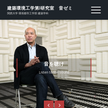
Skip
建築環境工学第Ⅰ研究室 音ゼミ
to
関西大学 環境都市工学部 建築学科
content
音を聴け
Listen to the sound