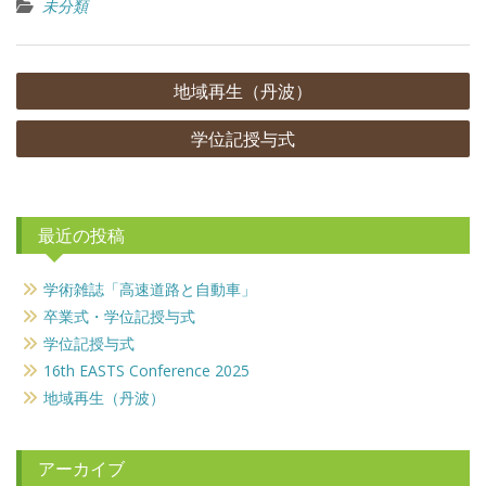
未分類
投
地域再生（丹波）
稿
学位記授与式
ナ
ビ
ゲ
最近の投稿
ー
シ
学術雑誌「高速道路と自動車」
ョ
卒業式・学位記授与式
ン
学位記授与式
16th EASTS Conference 2025
地域再生（丹波）
アーカイブ