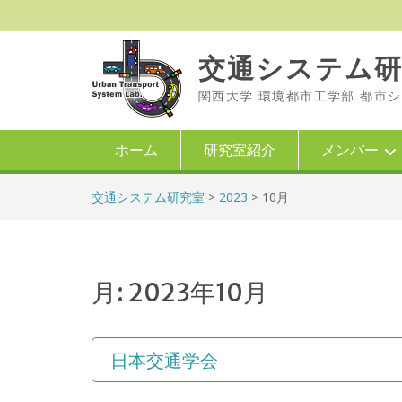
Skip
to
content
交通システム
関西大学 環境都市工学部 都市システム工学科
ホーム
研究室紹介
メンバー
交通システム研究室
>
2023
>
10月
月:
2023年10月
日本交通学会