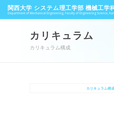
コ
関西大学 システム理工学部 機械工学
ン
Department of Mechanical Engineering, Faculty of Engineering Science, Kan
テ
ン
ツ
へ
カリキュラム
ス
キ
カリキュラム構成
ッ
プ
カリキュラム構