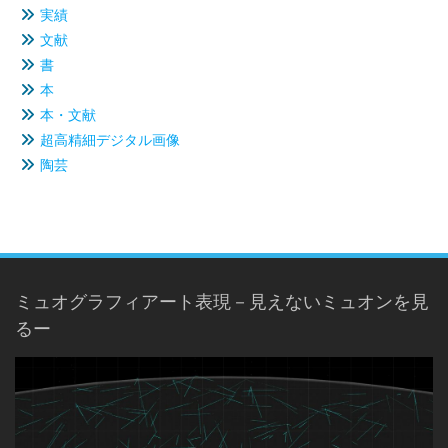
実績
文献
書
本
本・文献
超高精細デジタル画像
陶芸
ミュオグラフィアート表現－見えないミュオンを見
るー