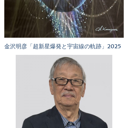
金沢明彦「超新星爆発と宇宙線の軌跡」2025