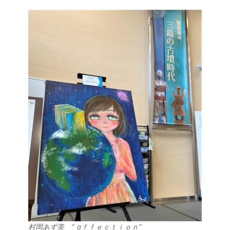
村岡あず美 ”_aｆｆｅｃｔｉｏｎ”