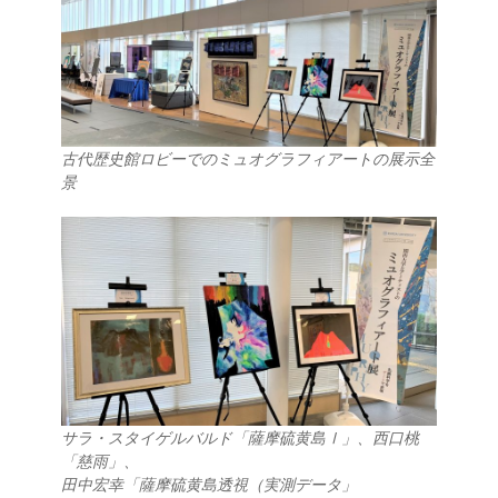
古代歴史館ロビーでのミュオグラフィアートの展示全
景
サラ・スタイゲルバルド「薩摩硫黄島Ⅰ」、西口桃
「慈雨」、
田中宏幸「薩摩硫黄島透視（実測データ」