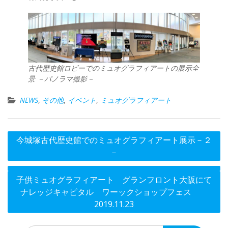
古代歴史館ロビーでのミュオグラフィアートの展示全
景 －パノラマ撮影－
NEWS
,
その他
,
イベント
,
ミュオグラフィアート
投
今城塚古代歴史館でのミュオグラフィアート展示－２
稿
－
ナ
ビ
子供ミュオグラフィアート グランフロント大阪にて
ナレッジキャピタル ワーックショップフェス
ゲ
2019.11.23
ー
シ