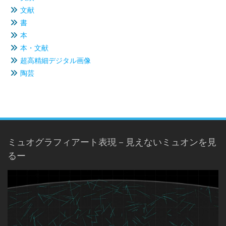
文献
書
本
本・文献
超高精細デジタル画像
陶芸
ミュオグラフィアート表現－見えないミュオンを見
るー