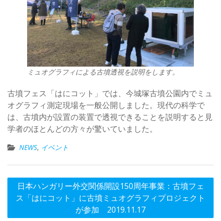
ミュオグラフィによる古墳透視を説明をします。
古墳フェス「はにコット」では、今城塚古墳公園内でミュ
オグラフィ測定現場を一般公開しました。現代の科学で
は、古墳内が設置の装置で透視できることを説明すると見
学者のほとんどの方々が驚いていました。
NEWS
,
イベント
投
日本ハンガリー外交関係開設150周年事業：古墳フェ
稿
ス「はにコット」に古墳ミュオグラフィプロジェクト
ナ
が参加 2019.11.17