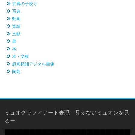
京鹿の子絞り
写真
動画
実績
文献
書
本
本・文献
超高精細デジタル画像
陶芸
ミュオグラフィアート表現－見えないミュオンを見
るー