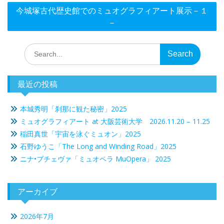
ビ
今城塚古代歴史館でのミュオグラフィアート展示－１
ゲ
－
ー
シ
Search
for:
ョ
ン
最近の投稿
本城秀明「刹那に観た秘密」2025
ミュオグラフィアート at 大阪芸術大学 2026.11.20 – 11.25
稲田真世「宇宙を泳ぐミュオン」2025
石野ゆうこ「The Long and Winding Road」2025
ニナ•ブチェヴァ「ミュオペラ MuOpera」 2025
アーカイブ
2026年7月