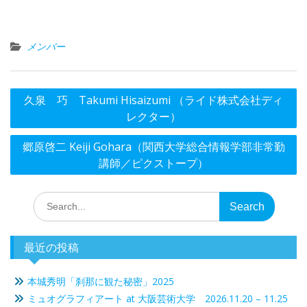
メンバー
投
久泉 巧 Takumi Hisaizumi （ライド株式会社ディ
稿
レクター）
ナ
郷原啓二 Keiji Gohara（関西大学総合情報学部非常勤
ビ
講師／ピクストープ）
ゲ
ー
Search
シ
for:
ョ
最近の投稿
ン
本城秀明「刹那に観た秘密」2025
ミュオグラフィアート at 大阪芸術大学 2026.11.20 – 11.25