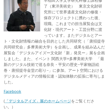
早稲田大学文学研究科修士課程修
了（東洋美術史） 東京文化財研
究所にて世界遺産文化財の修復・
保存プロジェクトに携わった後、
現職。これまでの担当展覧会は文
化財・現代アート・工芸分野に渡
っています。またデジタルとアー
ト・文化財情報の融合を目的とした共同研究（「唐招提寺
共同研究会」多摩美術大学）を企画し、成果を組み込んだ
展覧会「デジタルアイズー文化財「新」発見ー」展を企画
しました。また、イベント 関西大学×多摩美術大学 「最
新のデジタル技術で巡る奈良・平安の歴史−平家物語絵
巻・唐招提寺金堂の彩り−」に参加。アート空間における
デジタルメディアの情報伝達・認知体験の拡張に寄与しま
した。
Facebook
(
「デジタルアイズ」展のホームページ
をご覧くださ
い。）