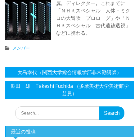
属。ディレクター。これまでに
「ＮＨＫスペシャル 人体・ミク
ロの大冒険 プロローグ」や「Ｎ
ＨＫスペシャル 古代遺跡透視」
などに携わる。
メンバー
投
大島幸代（関西大学総合情報学部非常勤講師）
稿
淵田 雄 Takeshi Fuchida （多摩美術大学美術館学
ナ
芸員）
ビ
ゲ
Search
ー
for:
シ
最近の投稿
ョ