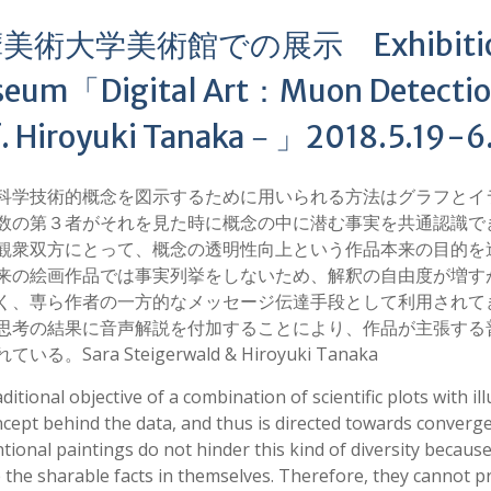
術大学美術館での展示 Exhibition at 
eum「Digital Art：Muon Detection
f. Hiroyuki Tanaka－」2018.5.19-6
科学技術的概念を図示するために用いられる方法はグラフとイ
数の第３者がそれを見た時に概念の中に潜む事実を共通認識で
観衆双方にとって、概念の透明性向上という作品本来の目的を
来の絵画作品では事実列挙をしないため、解釈の自由度が増す
く、専ら作者の一方的なメッセージ伝達手段として利用されて
思考の結果に音声解説を付加することにより、作品が主張する
いる。Sara Steigerwald & Hiroyuki Tanaka
ditional objective of a combination of scientific plots with ill
cept behind the data, and thus is directed towards convergen
ional paintings do not hinder this kind of diversity because t
 the sharable facts in themselves. Therefore, they cannot pr