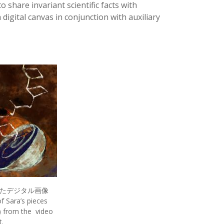
share invariant scientific facts with
digital canvas in conjunction with auxiliary
たデジタル画像
f Sara’s pieces
i) from the video
t.