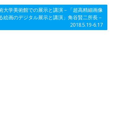
術大学美術館での展示と講演－「超高精細画像
る絵画のデジタル展示と講演」角谷賢二所長－
2018.5.19-6.17