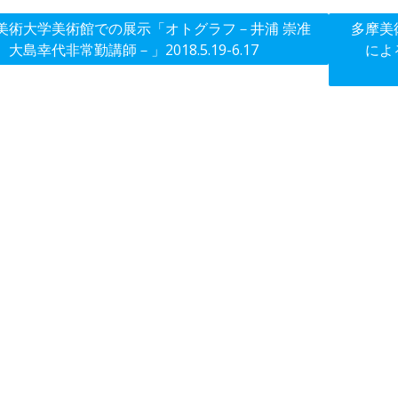
美術大学美術館での展示「オトグラフ－井浦 崇准
多摩美
大島幸代非常勤講師－」2018.5.19-6.17
によ