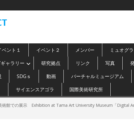
CT
イベント１
イベント２
メンバー
ミュオグラ
グギャラリー
研究拠点
リンク
写真
説
SDGｓ
動画
バーチャルミュージアム
ト
サイエンスアゴラ
国際美術研究所
展示 Exhibition at Tama Art University Museum「Digital Art：Mu