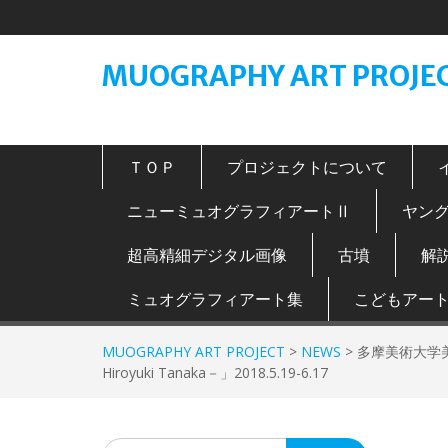
Skip
to
content
MUOGRAPHY ART PROJE
ＴＯＰ
プロジェクトについて
ニューミュオグラフィアートⅡ
ヤン
超高精細デジタル画像
古墳
解
ミュオグラフィアート集
こどもアー
MUOGRAPHY ART PROJECT
>
NEWS
>
多摩美術大学美術館での
Hiroyuki Tanaka－」2018.5.19-6.17
Search