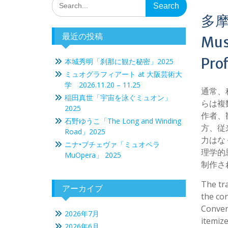
for:
多摩美
最近の投稿
Mus
Pro
本城秀明「刹那に観た秘密」2025
ミュオグラフィアート at 大阪芸術大
学 2026.11.20 – 11.25
通常、
稲田真世「宇宙を泳ぐミュオン」
らは複
2025
作者、
石野ゆうこ「The Long and Winding
方、従
Road」2025
力はな
ニナ•ブチェヴァ「ミュオペラ
理学的
MuOpera」 2025
制作されて
The tra
アーカイブ
the con
Convent
2026年7月
itemize
2026年6月