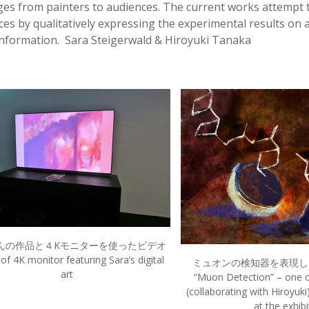
s from painters to audiences. The current works attempt to 
es by qualitatively expressing the experimental results on a 
information. Sara Steigerwald & Hiroyuki Tanaka
んの作品と４Kモニターを使ったビデオ
of 4K monitor featuring Sara’s digital
ミュオンの検知器を表現し
art
“Muon Detection” – one o
(collaborating with Hiroyuk
at the exhibi