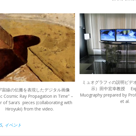
ミュオグラフィの説明ビデオ
示）田中宏幸教授 Explan
宇宙線の伝搬を表現したデジタル画像
Muography prepared by Prof
ic Cosmic Ray Propagation in Time” –
et al.
r of Sara’s pieces (collaborating with
Hiroyuki) from the video.
S
,
イベント