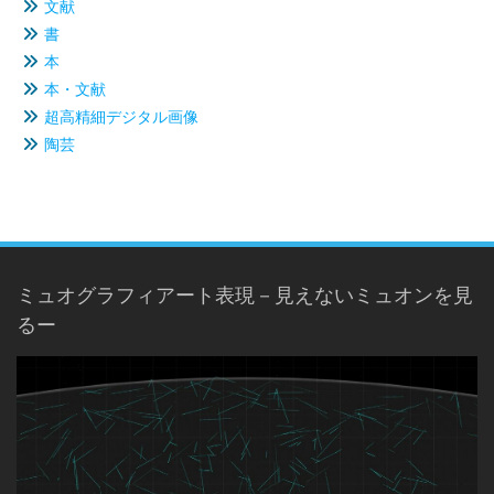
文献
書
本
本・文献
超高精細デジタル画像
陶芸
ミュオグラフィアート表現－見えないミュオンを見
るー