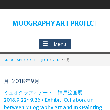
Skip
to
content
MUOGRAPHY ART PROJECT
Menu
MUOGRAPHY ART PROJECT
>
2018
>
9月
月:
2018年9月
ミュオグラフィアート 神戸絵画展
2018.9.22~9.26 / Exhibit: Collaboratin
between Muography Art and Ink Painting