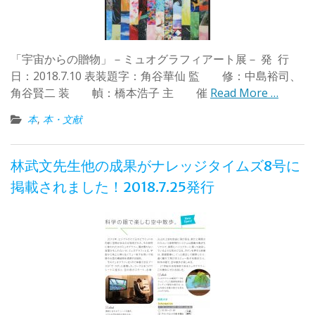
「宇宙からの贈物」－ミュオグラフィアート展－ 発 行
日：2018.7.10 表装題字：角谷華仙 監 修：中島裕司、
角谷賢二 装 幀：橋本浩子 主 催
Read More …
本
,
本・文献
林武文先生他の成果がナレッジタイムズ8号に
掲載されました！2018.7.25発行