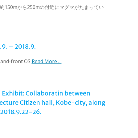
150mから250mの付近にマグマがたまってい
9. – 2018.9.
Grand-front OS
Read More …
it: Collaboratin between
ture Citizen hall, Kobe-city, along
 2018.9.22-26.