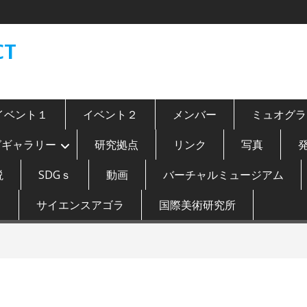
CT
イベント１
イベント２
メンバー
ミュオグラ
グギャラリー
研究拠点
リンク
写真
説
SDGｓ
動画
バーチャルミュージアム
ト
サイエンスアゴラ
国際美術研究所