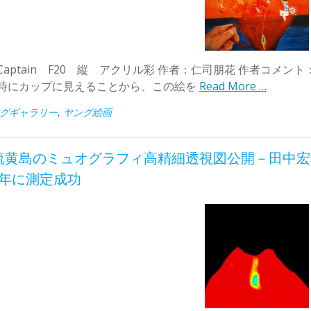
Captain F20 縦 アクリル彩 作者：仁司朋花 作者コメ
時にカップに見えることから、この絵を
Read More …
グギャラリー
,
ヤング絵画
硫黄島のミュオグラフィ高精細透視図公開－田中宏
8年に測定成功