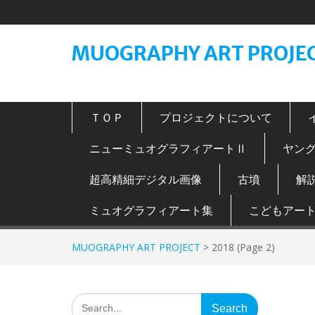
Skip
to
content
MUOGRAPHY ART PROJE
ＴＯＰ
プロジェクトについて
ニューミュオグラフィアートⅡ
ヤン
超高精細デジタル画像
古墳
解
ミュオグラフィアート集
こどもアー
MUOGRAPHY ART PROJECT
>
2018
(Page 2)
Search
for: