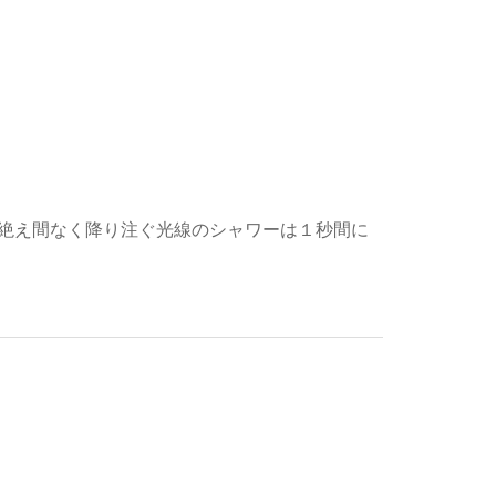
：絶え間なく降り注ぐ光線のシャワーは１秒間に