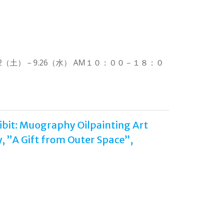
2（土）－9.26（水） AM１０：００－１８：０
Muography Oilpainting Art
, ”A Gift from Outer Space”,