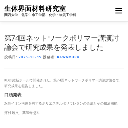
コ
生体界面材料研究室
ン
メニュー
テ
関西大学 化学生命工学部 化学・物質工学科
ン
ツ
へ
HOME
研究室のできごと
研究内容
研究業績
第74回ネットワークポリマー講演討
ス
キ
論会で研究成果を発表しました
ッ
JA
プ
メンバー
卒業生の進路
アクセス
投稿日:
2025-10-15
投稿者:
KAWAMURA
KDDI維新ホールで開催された、第74回ネットワークポリマー講演討論会で、
研究成果を報告しました。
口頭発表
双性イオン構造を有するポリエステルポリウレタンの合成とその撥油機能
河村 暁文、薬師寺 悠斗