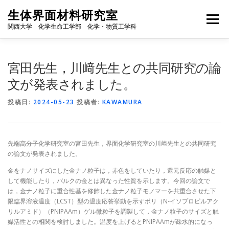
コ
生体界面材料研究室
ン
メニュー
テ
関西大学 化学生命工学部 化学・物質工学科
ン
ツ
へ
HOME
研究室のできごと
研究内容
研究業績
宮田先生，川﨑先生との共同研究の論
ス
キ
文が発表されました。
ッ
JA
プ
メンバー
卒業生の進路
アクセス
投稿日:
2024-05-23
投稿者:
KAWAMURA
先端高分子化学研究室の宮田先生，界面化学研究室の川﨑先生との共同研究
の論文が発表されました。
金をナノサイズにした金ナノ粒子は，赤色をしていたり，還元反応の触媒と
して機能したり，バルクの金とは異なった性質を示します。今回の論文で
は，金ナノ粒子に重合性基を修飾した金ナノ粒子モノマーを共重合させた下
限臨界溶液温度（LCST）型の温度応答挙動を示すポリ（N-イソプロピルアク
リルアミド）（PNIPAAm）ゲル微粒子を調製して，金ナノ粒子のサイズと触
媒活性との相関を検討しました。温度を上げるとPNIPAAmが疎水的になっ