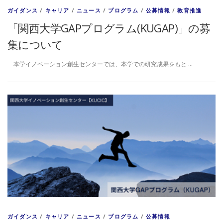
ガイダンス
/
キャリア
/
ニュース
/
プログラム
/
公募情報
/
教育推進
「関西大学GAPプログラム(KUGAP)」の募
集について
本学イノベーション創生センターでは、本学での研究成果をもと …
ガイダンス
/
キャリア
/
ニュース
/
プログラム
/
公募情報