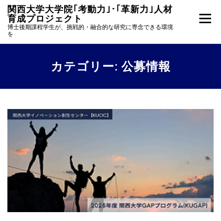
コ
関西大学大学院｢考動力｣･｢革新力｣人材
ン
育成プロジェクト
メニュー
テ
博士後期課程学生が、挑戦的・融合的な研究に専念できる環境
ン
を
ツ
へ
ホーム
事業統括挨拶
プロジェクトの概要
ス
カテゴリー:
公募情報
キ
ッ
プ
学生募集
採用者活動報告
ニュース一覧
採用者専用