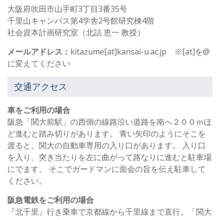
大阪府吹田市山手町3丁目3番35号
千里山キャンパス第4学舎2号館研究棟4階
社会資本計画研究室（北詰 恵一 教授）
メールアドレス：
kitazume[at]kansai-u.ac.jp ※[at]を@
に変えてください
交通アクセス
車をご利用の場合
阪急「関大前駅」の西側の線路沿い道路を南へ２００ｍほ
ど進むと踏み切りがあります。 青い矢印のようにそこを
渡ると、関大の自動車専用の入り口があります。 入り口
を入り、突き当たりを左に曲がって路なりに進むと駐車場
にでます。 そこでガードマンに面会の旨を伝え駐車して
ください。
阪急電鉄をご利用の場合
『北千里』行き乗車で京都線から千里線まで直行。「関大