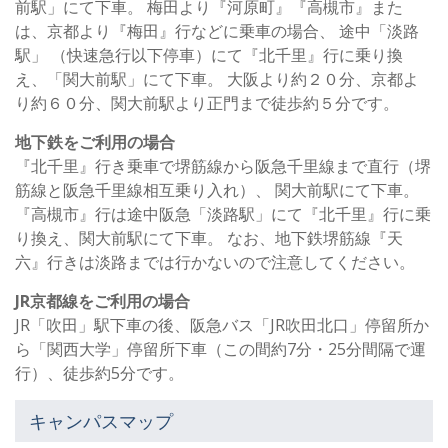
前駅」にて下車。 梅田より『河原町』『高槻市』また
は、京都より『梅田』行などに乗車の場合、 途中「淡路
駅」 （快速急行以下停車）にて『北千里』行に乗り換
え、「関大前駅」にて下車。 大阪より約２０分、京都よ
り約６０分、関大前駅より正門まで徒歩約５分です。
地下鉄をご利用の場合
『北千里』行き乗車で堺筋線から阪急千里線まで直行（堺
筋線と阪急千里線相互乗り入れ）、 関大前駅にて下車。
『高槻市』行は途中阪急「淡路駅」にて『北千里』行に乗
り換え、関大前駅にて下車。 なお、地下鉄堺筋線『天
六』行きは淡路までは行かないので注意してください。
JR京都線をご利用の場合
JR「吹田」駅下車の後、阪急バス「JR吹田北口」停留所か
ら「関西大学」停留所下車（この間約7分・25分間隔で運
行）、徒歩約5分です。
キャンパスマップ