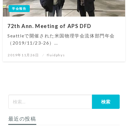
学会報告
72th Ann. Meeting of APS DFD
Seattleで開催された米国物理学会流体部門年会
（2019/11/23-26）…
投
2019年11月26日
fluidphys
稿
日:
最近の投稿