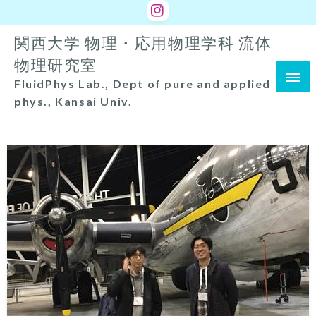
コ
ン
関西大学 物理・応用物理学科 流体
テ
ン
物理研究室
ツ
FluidPhys Lab., Dept of pure and applied
へ
phys., Kansai Univ.
ス
キ
ッ
プ