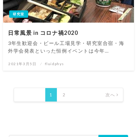
研究室
日常風景 in コロナ禍2020
3年生歓迎会・ビール工場見学・研究室合宿・海
外学会発表といった恒例イベントは今年…
投
2021年3月5日
fluidphys
稿
日:
投
稿
1
2
次へ
の
ペ
ー
ジ