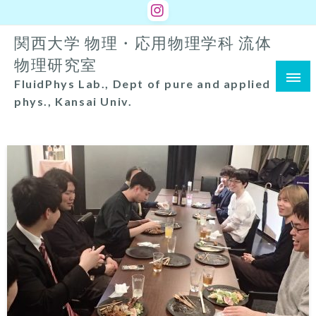
コ
ン
関西大学 物理・応用物理学科 流体
テ
ン
物理研究室
ツ
FluidPhys Lab., Dept of pure and applied
へ
phys., Kansai Univ.
ス
キ
ッ
プ