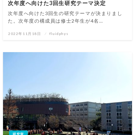
次年度へ向けた3回生研究テーマ決定
次年度へ向けた3回生の研究テーマが決まりまし
た。次年度の構成員は修士2年生が4名…
投
2022年11月18日
fluidphys
稿
日:
研究室