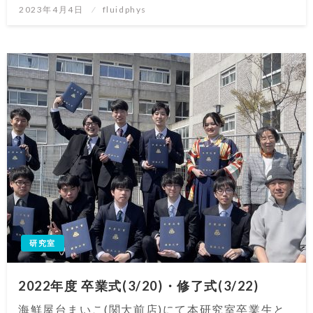
投
2023年4月4日
fluidphys
稿
日:
研究室
2022年度 卒業式(3/20)・修了式(3/22)
海鮮屋台まいこ(関大前店)にて本研究室卒業生と