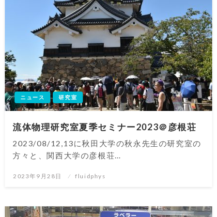
ニュース
研究室
流体物理研究室夏季セミナー2023＠彦根荘
2023/08/12,13に秋田大学の秋永先生の研究室の
方々と、関西大学の彦根荘…
投
2023年9月28日
fluidphys
稿
日: