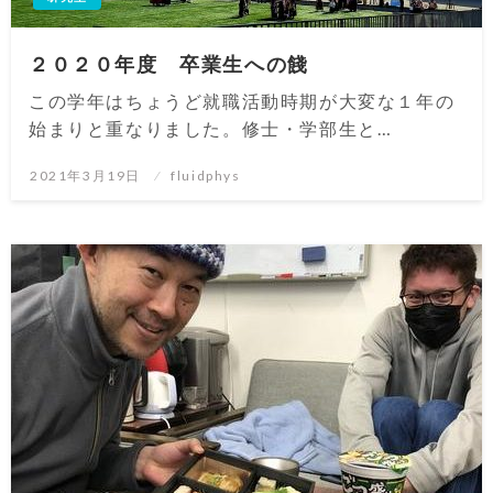
２０２０年度 卒業生への餞
この学年はちょうど就職活動時期が大変な１年の
始まりと重なりました。修士・学部生と…
投
2021年3月19日
fluidphys
稿
日: