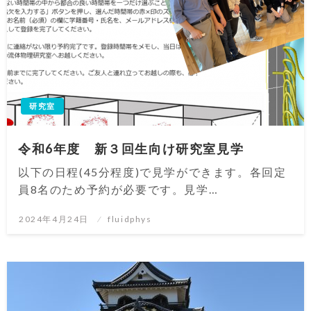
研究室
令和6年度 新３回生向け研究室見学
以下の日程(45分程度)で見学ができます。各回定
員8名のため予約が必要です。見学…
投
2024年4月24日
fluidphys
稿
日: