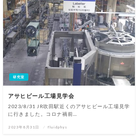
研究室
アサヒビール工場見学会
2023/8/31 JR吹田駅近くのアサヒビール工場見学
に行きました。コロナ禍前…
投
2023年8月31日
fluidphys
稿
日: