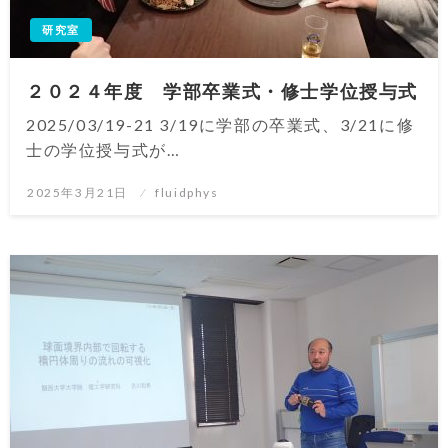
研究室
２０２４年度 学部卒業式・修士学位授与式
2025/03/19-21 3/19に学部の卒業式、3/21に修
士の学位授与式が…
投
2025年3月21日
fluidphys
稿
日: