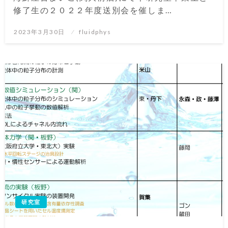
修了生の２０２２年度送別会を催しま…
投
2023年3月30日
fluidphys
稿
日:
研究室