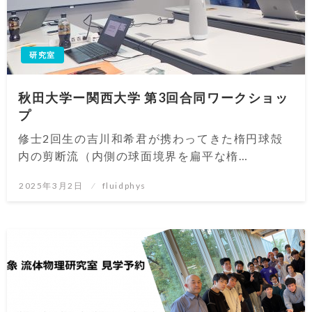
研究室
秋田大学ー関西大学 第3回合同ワークショッ
プ
修士2回生の吉川和希君が携わってきた楕円球殻
内の剪断流（内側の球面境界を扁平な楕…
投
2025年3月2日
fluidphys
稿
日: