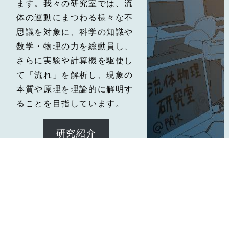
ます。我々の研究室では、流
体の運動にまつわる様々な不
思議を対象に、科学の知識や
数学・物理の力を総動員し、
さらに実験や計算機を駆使し
て「流れ」を解析し、現象の
本質や原理を理論的に解明す
ることを目指しています。
研究紹介
関西大学 物理・応用物理学科 流体物理研究室
〒564-8680 大阪府吹田市山手町3丁目3番35号