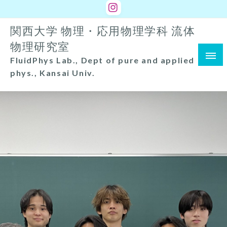
コ
ン
関西大学 物理・応用物理学科 流体
テ
ン
物理研究室
ツ
FluidPhys Lab., Dept of pure and applied
へ
phys., Kansai Univ.
ス
キ
ッ
プ