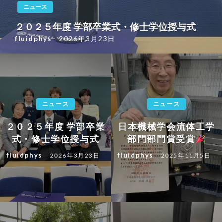
ニュース
２０２５年度 学部卒業式・修士学位授与式
fluidphys
2026年3月23日
ニュース
ニュース
２０２５年度 学部卒業
日本機械学会流体工学
式・修士学位授与式
部門部門賞受賞
fluidphys
fluidphys
2026年3月23日
2025年11月5日