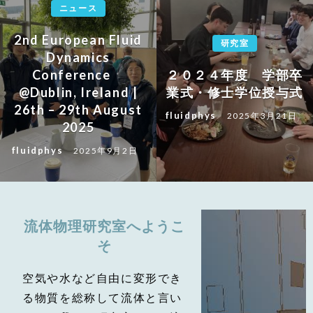
ニュース
2nd European Fluid
研究室
Dynamics
Conference
２０２４年度 学部卒
@Dublin, Ireland |
業式・修士学位授与式
26th – 29th August
fluidphys
2025年3月21日
2025
fluidphys
2025年9月2日
流体物理研究室へようこ
そ
空気や水など自由に変形でき
る物質を総称して流体と言い