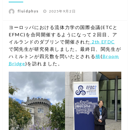
投
fluidphys
2025年9月2日
稿
日:
ヨーロッパにおける流体力学の国際会議(ETCと
EFMC)を合同開催するようになって２回目、ア
イルランドのダブリンで開催された
2th EFDC
で関先生が研究発表しました。最終日、関先生が
ハミルトンが四元数を閃いたとされる
橋
(
Broom
Bridge
)を訪れました。