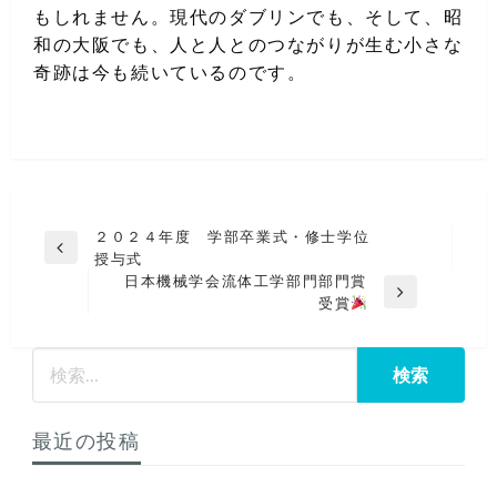
もしれません。現代のダブリンでも、そして、昭
和の大阪でも、人と人とのつながりが生む小さな
奇跡は今も続いているのです。
投
２０２４年度 学部卒業式・修士学位
前
授与式
稿
の
日本機械学会流体工学部門部門賞
ナ
投
次
受賞
稿
の
ビ
投
ゲ
稿
ー
シ
最近の投稿
ョ
ン