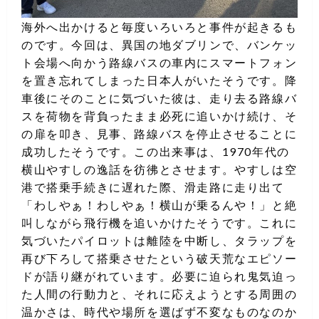
海外へ出かけると毎度いろいろと事件が起きるも
のです。今回は、異国の地ダブリンで、バンケッ
ト会場へ向かう路線バスの車内にスマートフォン
を置き忘れてしまった日本人がいたそうです。降
車後にそのことに気づいた彼は、走り去る路線バ
スを荷物を背負ったまま必死に追いかけ続け、そ
の扉を叩き、見事、路線バスを停止させることに
成功したそうです。この出来事は、1970年代の
横山やすしの逸話を彷彿とさせます。やすしは空
港で搭乗手続きに遅れた際、滑走路に走り出て
「わしやぁ！わしやぁ！横山が乗るんや！」と絶
叫しながら飛行機を追いかけたそうです。これに
気づいたパイロットは離陸を中断し、タラップを
再び下ろして搭乗させたという破天荒なエピソー
ドが語り継がれています。必要に迫られ鬼気迫っ
た人間の行動力と、それに応えようとする周囲の
温かさは、時代や場所を選ばず不変なものなのか