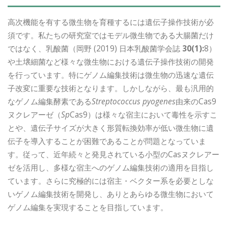
高次機能を有する微生物を育種するには遺伝子操作技術が必
須です。私たちの研究室ではモデル微生物である大腸菌だけ
ではなく、乳酸菌（岡野 (2019) 日本乳酸菌学会誌
30(1):
8）
や土壌細菌など様々な微生物における遺伝子操作技術の開発
を行っています。特にゲノム編集技術は微生物の迅速な遺伝
子改変に重要な技術となります。しかしながら、最も汎用的
なゲノム編集酵素である
Streptococcus pyogenes
由来のCas9
ヌクレアーゼ（
Sp
Cas9）は様々な宿主において毒性を示すこ
とや、遺伝子サイズが大きく形質転換効率が低い微生物に遺
伝子を導入することが困難であることが問題となっていま
す。従って、近年続々と発見されている小型のCasヌクレアー
ゼを活用し、多様な宿主へのゲノム編集技術の適用を目指し
ています。さらに究極的には宿主・ベクター系を必要としな
いゲノム編集技術を開発し、ありとあらゆる微生物において
ゲノム編集を実現することを目指しています。