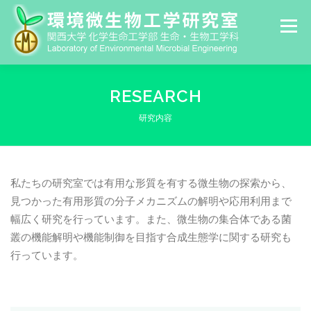
コ
ン
メニュー
テ
ン
ツ
HOME
MEMBER
RESEARCH
へ
PUBLICATION
GALLERY
LINK
ス
RESEARCH
CONTACT
ARCHIVE
キ
ッ
研究内容
プ
私たちの研究室では有用な形質を有する微生物の探索から、
見つかった有用形質の分子メカニズムの解明や応用利用まで
幅広く研究を行っています。また、微生物の集合体である菌
叢の機能解明や機能制御を目指す合成生態学に関する研究も
行っています。