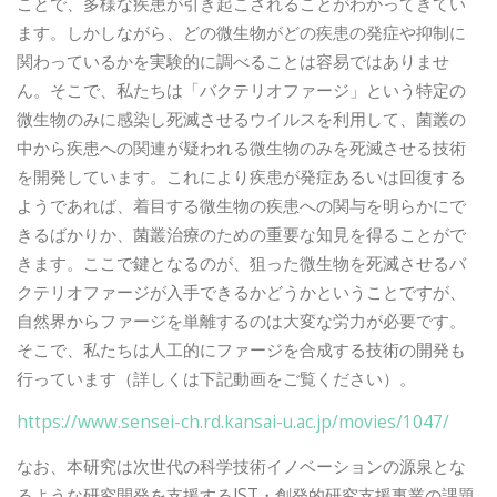
ことで、多様な疾患が引き起こされることがわかってきてい
ます。しかしながら、どの微生物がどの疾患の発症や抑制に
関わっているかを実験的に調べることは容易ではありませ
ん。そこで、私たちは「バクテリオファージ」という特定の
微生物のみに感染し死滅させるウイルスを利用して、菌叢の
中から疾患への関連が疑われる微生物のみを死滅させる技術
を開発しています。これにより疾患が発症あるいは回復する
ようであれば、着目する微生物の疾患への関与を明らかにで
きるばかりか、菌叢治療のための重要な知見を得ることがで
きます。ここで鍵となるのが、狙った微生物を死滅させるバ
クテリオファージが入手できるかどうかということですが、
自然界からファージを単離するのは大変な労力が必要です。
そこで、私たちは人工的にファージを合成する技術の開発も
行っています（詳しくは下記動画をご覧ください）。
https://www.sensei-ch.rd.kansai-u.ac.jp/movies/1047/
なお、本研究は次世代の科学技術イノベーションの源泉とな
るような研究開発を支援するJST・創発的研究支援事業の課題