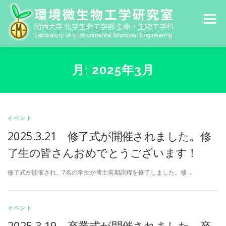
コ
ン
メニュー
テ
ン
ツ
HOME
MEMBER
RESEARCH
へ
PUBLICATION
GALLERY
LINK
ス
月:
2025年3月
CONTACT
ARCHIVE
キ
ッ
プ
イベント
2025.3.21 修了式が開催されました。修
了生の皆さんおめでとうございます！
修了式が開催され、7名の学生が博士前期課程を修了しました。修 …
イベント
2025.3.19 卒業式が開催されました。卒