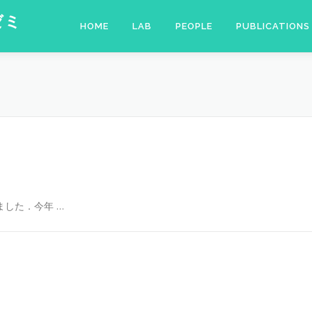
ゼミ
HOME
LAB
PEOPLE
PUBLICATIONS
した．今年 …