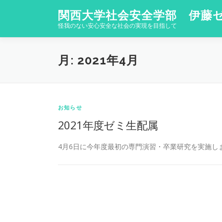
コ
関西大学社会安全学部 伊藤
ン
怪我のない安心安全な社会の実現を目指して
テ
ン
ツ
月:
2021年4月
へ
ス
キ
ッ
プ
お知らせ
2021年度ゼミ生配属
4月6日に今年度最初の専門演習・卒業研究を実施しま