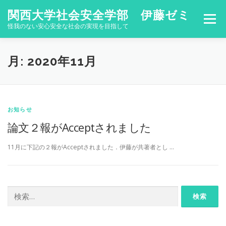
コ
関西大学社会安全学部 伊藤ゼミ
ン
メニュー
テ
怪我のない安心安全な社会の実現を目指して
ン
ツ
へ
HOME
LAB
PEOPLE
PUBLICATIONS
月:
2020年11月
ス
キ
ッ
プ
CONTACT
ENGLISH PAGE
NEWS
お知らせ
論文２報がAcceptされました
11月に下記の２報がAcceptされました．伊藤が共著者とし …
検
索: