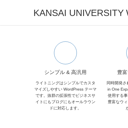
しやすい
コ
ナ
ン
ビ
KANSAI UNIVERSITY 
テ
ゲ
ン
ー
Previous
ツ
シ
へ
ョ
ス
ン
キ
に
ッ
移
プ
動
シンプル & 高汎用
豊富
ライトニングはシンプルでカスタ
同時開発され
マイズしやすい WordPress テーマ
in One Ex
です。抜群の拡張性でビジネスサ
使用する事
イトにもブログにもオールラウン
豊富なウィ
ドに対応します。